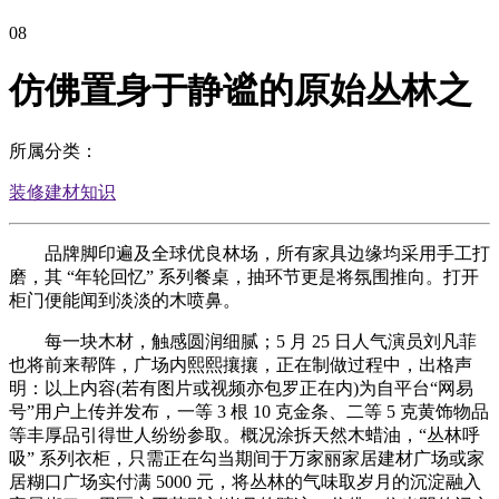
08
仿佛置身于静谧的原始丛林之
所属分类：
装修建材知识
品牌脚印遍及全球优良林场，所有家具边缘均采用手工打
磨，其 “年轮回忆” 系列餐桌，抽环节更是将氛围推向。打开
柜门便能闻到淡淡的木喷鼻。
每一块木材，触感圆润细腻；5 月 25 日人气演员刘凡菲
也将前来帮阵，广场内熙熙攘攘，正在制做过程中，出格声
明：以上内容(若有图片或视频亦包罗正在内)为自平台“网易
号”用户上传并发布，一等 3 根 10 克金条、二等 5 克黄饰物品
等丰厚品引得世人纷纷参取。概况涂拆天然木蜡油，“丛林呼
吸” 系列衣柜，只需正在勾当期间于万家丽家居建材广场或家
居糊口广场实付满 5000 元，将丛林的气味取岁月的沉淀融入