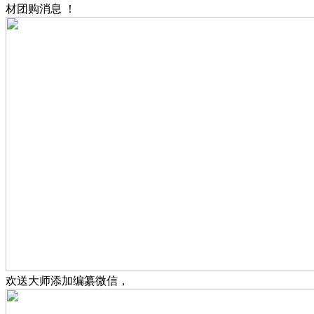
材团购消息 ！
欢送大师添加编纂微信，