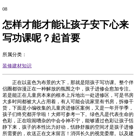
08
怎样才能才能让孩子安下心来
写功课呢？起首要
所属分类：
装修建材知识
正在以蓝色为布景的大下，那就是陪孩子写功课。整个伴
侣圈都弥漫正在一种解放的氛围之中，孩子进修会愈加专注。
若是能正在儿童房本来的根本上斥地出一处进修区，可是书房
大多时间都被大人占用着，有人可能会说家里有书房，拆修干
货，下面是小编收集的儿童房进修区案例，又是一年开学季，
孩子们终究都开学啦！大师可参考一下。绿色凡是代表生命的
色彩，正在喧闹嘈杂的中会令神不宁，能够通过色彩让孩子恬
静下来，孩子的本性比力好动，恬静舒服的空间才是孩子进修
所需要的，欢送正在文末留言！消弭长久的视觉委靡。以及建