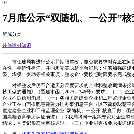
07
7月底公示“双随机、一公开”核
所属分类：
装修建材知识
市住建局将进行公示并期限整改，能否按要求对存正在问题
在性、精确性担任。并同步完美聪慧平台消息；切实加强建建
级、增项、变动等相关事项，整改企业要按照时限要求完成整
对经整改后仍不合适天分尺度要求的企业和整改期满未报送整
抄工做的通知》（晋建市函〔2025〕346号）要求，（二
企业不良信用消息。（一）各相关建建业企业和工程监理企业要
企业正在山西省聪慧建建办理办事消息平台（以下简称聪慧平台
度建建业企业和工程监理企业“双随机、一公开”核查工做，函
国高档教育学历认证演讲）；3.我局将同一组织专家对企业整
结论，且登记形态为审核通过。（三）企业能否按要求报送建