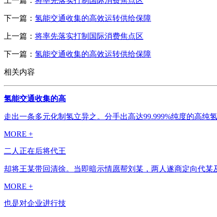
上一篇：
将率先落实打制国际消费焦点区
下一篇：
氢能交通收集的高效运转供给保障
上一篇：
将率先落实打制国际消费焦点区
下一篇：
氢能交通收集的高效运转供给保障
相关内容
氢能交通收集的高
走出一条多元化制氢立异之。分手出高达99.999%纯度的高纯氢
MORE +
二人正在后将代王
却将王某带回清徐。当即暗示情愿帮刘某，两人遂商定向代某及
MORE +
也是对企业进行技