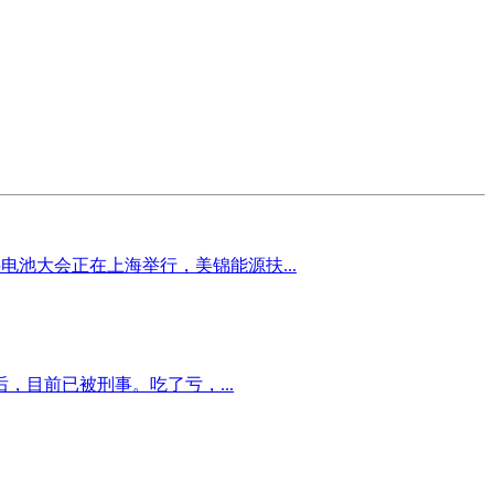
料电池大会正在上海举行，美锦能源扶...
目前已被刑事。吃了亏，...