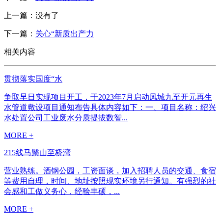
上一篇：没有了
下一篇：
关心“新质出产力
相关内容
贯彻落实国度“水
争取早日实现项目开工，于2023年7月启动凤城九至开元再生
水管道敷设项目通知布告具体内容如下：一、项目名称：绍兴
水处置公司工业废水分质提拔数智...
MORE +
215线马鬃山至桥湾
营业熟练。酒钢公园，工资面谈，加入招聘人员的交通、食宿
等费用自理，时间、地址按照现实环境另行通知。有强烈的社
会感和工做义务心，经验丰硕，...
MORE +