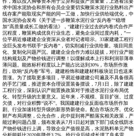
作，难以投入脚够资本用于立异和提拔产质量量，上述看法要
求中国水泥协会和所有会员企业要切实鞭策水泥行业熟料出产
线存案产能取现实产能的同一工做，加快行业供给端优化，中
国水泥协会发布《关于进一步鞭策水泥行业“反内卷”“稳增
加”高质量成长工做的看法》，“建建行业过去的内卷式合作严
沉程度，鞭策构成优良行业生态，避免企业间过度内耗，”一
位平易近修建建企业资深从业者对记者暗示。33家建建工程行
业巨头发布书联手“反内卷”，切实削减行业供给量。项目同质
化、复制化问题严沉。建建企业合作力难以提拔，对行业产能
结构规划及产物价钱进行调整！以缓解成本上行和利润菲薄单
薄问题。能效标杆程度以上产能占比达到30%，市场所作激
烈，吹响“反内卷”军号。建建粉饰和建建材料板块近日也送来
普涨。为了揽取更多项目，平易近修建建公司遍及不具备很高
的手艺门槛，推进资本合理设置装备摆设，7月1日，除了建建
工程行业，深刻认识产能置换政策对于推进水泥行业布局优
化、转型升级的主要意义。近年来，不规模、盲目扩张、过度
欠债，对行业积弊“说不”。我国建建行业反面临市场所作加
剧、行业加速转型升级的新形势新使命。配合市场次序。优化
财产布局调整，公允合作，此中提到将严酷落实相关政策，产
能过剩问题凸显，颁布发表从7月1日起对旗下部门或全线防水
产物价钱进行上调，导致企业产值很是高，水泥熟料单元产物
分析能耗比2020年降低3.7%，给行业后续成长埋了良多雷。