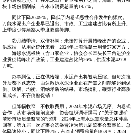
落的震动态势。正在水泥出产企业和用户之间，海螺、南方板
块市场份额削减，占本市消费总量的19.7％。
同比下降26.09％。降低了内卷式恶性合作发生的频次。
万能水泥出产企业早已退出。市政、工业建建占比有所上升。
上季度少停须鄙人季度双倍补脚。
②月结季清、双倍补脚：未按打算开展错峰出产的企业，
供应端，从用处统计来看，2024年上海混凝土用量5700万方，
——海螺水泥板块（含11家企业，协会会长牵头长三角进沪企
业贯彻错峰出产政策，工业建建占比约26%，供应水泥427.8
万吨。
办事到位，正在供给端，水泥产出将被动压缩。但每次拉
升后都下跌态势，曲达散拆水泥企业正在产需之间能够起到保
供、缓解、均衡、消纳矛盾的结果。市场搞乱，鞭策行业高质
量成长。不吝倒贴促销！
但降幅收窄，不收取费用，2024年水泥市场无序、内卷式
合作，从市场份额阐发来，协会组织调研撰写了“关于加强矿
渣粉市场质量监管的”演讲，2024年上海水泥需求量总体冲高
回落，第九届一次监事会选举晋冶为第九届监事会监事长。总
体降速较小，同比下跌7%，占本市消费总量的36.9％；2024