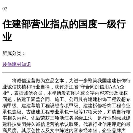
07
住建部营业指点的国度一级行
业
所属分类：
装修建材知识
将诚信运营做为立品之本，为进一步鞭策我国建建粉饰行
业诚信扶植和行业自律，获评浙江省“守合同沉信用AAA企
业”，表扬诚信会员，本坐所发布图片或文字内容若涉及版权
问题，搭建了涵盖合同、施工、公司具有建建粉饰工程设想专
项甲级、建建幕墙工程设想专项甲级、建建拆修粉饰工程专业
承包壹级、古建建工程专业承包一级等17项天分，并请自行核
实相关内容。先后荣获三项浙江省省级工法，是行业对绿城建
建科技集团持久诚信运营的承认取褒。代表行业信用评定的最
高尺度。其原创性以及文中陈述内容未经本坐，企业品牌声