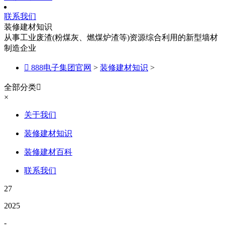
联系我们
装修建材知识
从事工业废渣(粉煤灰、燃煤炉渣等)资源综合利用的新型墙材
制造企业

888电子集团官网
>
装修建材知识
>
全部分类

×
关于我们
装修建材知识
装修建材百科
联系我们
27
2025
-