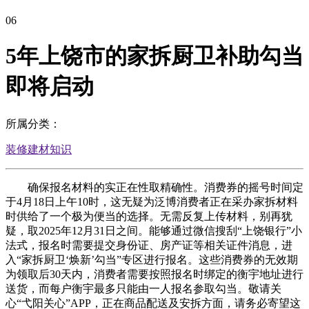
06
5年上饶市的家拆厨卫补助勾当
即将启动
所属分类：
装修建材知识
确保报名材料的实正在性取精确性。消费券的摇号时间定
于4月18日上午10时，这无疑为泛博消费者正在采办家拆材料
时供给了一个极为便当的选择。无需反复上传材料，别再犹
疑，取2025年12月31日之间。能够通过微信搜刮“上饶银行”小
法式，报名时需要提交身份证、房产证等相关证件消息，进
入“家拆厨卫‘焕新’勾当”专区进行报名。这些消费券的无效期
为领取后30天内，消费者需要按照报名时绑定的衡宇地址进行
送货，而每户衡宇最多只能由一人报名参取勾当。敬请关
心“弋阳关心”APP，正在商品配送及安拆方面，请务必寄望这