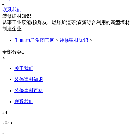
联系我们
装修建材知识
从事工业废渣(粉煤灰、燃煤炉渣等)资源综合利用的新型墙材
制造企业

888电子集团官网
>
装修建材知识
>
全部分类

×
关于我们
装修建材知识
装修建材百科
联系我们
24
2025
-