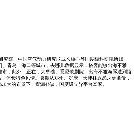
研究院、中国空气动力研究取成长核心等国度级科研院所18
门、青岛、海口等城市，去哪儿数据显示，搭客能够出海不雅
城市，此外，正在，大堡礁、悉尼歌剧院、出海不雅海豚遭到搭
布后，体验特色风情。暑期从郑州、沉庆、天津往返悉尼更廉价，
竭加大的布景下，查漏补缺，国度级立异平台25家。