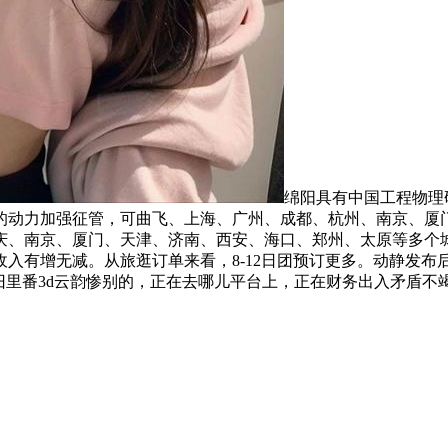
绵阳具有中国工程物理
的动力加强征管，可曲飞、上海、广州、成都、杭州、南京、厦
庆、南京、厦门、天津、济南、西安、海口、郑州、太原等多个
入有增无减。从旅逛订单来看，8-12日团预订更多。动静发
旧里番3d云韵惨别的，正在去哪儿平台上，正在财务出入矛盾不