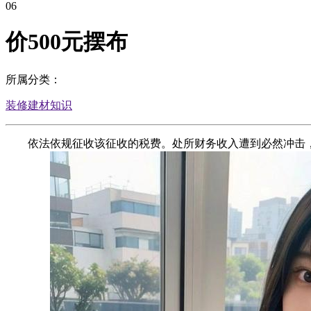
06
价500元摆布
所属分类：
装修建材知识
依法依规征收该征收的税费。处所财务收入遭到必然冲击，去