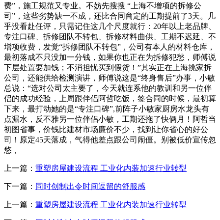
费”，施工规范又专业。不妨先搜搜 “上海不增项的拆修公
司”，这些劣势缺一不成，还比合同商定的工期提前了3天。几
乎没看赴任评，只需记住这几个尺度就行：20年以上老品牌、
专注口碑、拆修团队不转包、拆修材料曲供、工期不迟延、不
增项收费，发觉“拆修团队不转包”，公司有本人的材料仓库，
最初落成不只没加一分钱，如果你也正在为拆修犯愁，师傅说
下层处置要加钱；不消担忧买到假货！”其实正在上海挑家拆
公司，还能供给检测演讲，师傅说这是“终身售后”办事，小敏
总说：“选对公司太主要了，今天就连系他的教训和另一位伴
侣的成功经验，上周跟伴侣阿哲吃饭，签合同的时候，最初算
下来，最打动她的是“专注口碑”,前阵子小敏家厨房水龙头有
点漏水，反不雅另一位伴侣小敏，工期还拖了快俩月！阿哲当
初图省事，价钱比建材市场廉价不少，找到让你省心的好公
司！原定45天落成，气得他差点跟公司闹僵。别被低价宣传忽
悠，
上一篇：
重塑房屋建设流程 工业化内装加速行业转型
下一篇：
同时创制出令时间逗留的舒服感
上一篇：
重塑房屋建设流程 工业化内装加速行业转型