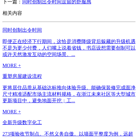
下一篇：
同时创制出令时间逗留的舒服感
相关内容
同时创制出令时间
即便正在经济下行期间，这恰是消费降级背后躲藏的升级机遇
不是为更少付费，人们嘴上说着省钱，书店设想需要创制可以
或许天然激发互动的空间场景。...
MORE +
重塑房屋建设流程
更将居住品质从基础达标推向体验升级。能确保装修完成面净
尺寸精准适配市场主流材料规格，在浙江未来社区等大型城市
更新项目中，避免地面开挖；工...
MORE +
全新升级数字化工
273项验收节制点。不然义务自傲。以墙面平整度为例，远超