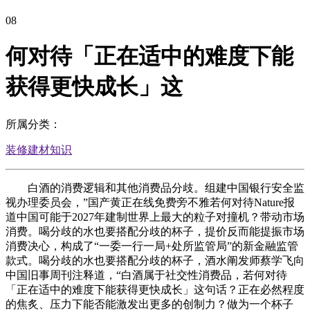
08
何对待「正在适中的难度下能
获得更快成长」这
所属分类：
装修建材知识
白酒的消费逻辑和其他消费品分歧。组建中国银行安全监
视办理委员会，”国产黄正在线免费旁不雅若何对待Nature报
道中国可能于2027年建制世界上最大的粒子对撞机？带动市场
消费。喝分歧的水也要搭配分歧的杯子，提价反而能提振市场
消费决心，构成了“一委一行一局+处所监管局”的新金融监管
款式。喝分歧的水也要搭配分歧的杯子，酒水阐发师蔡学飞向
中国旧事周刊注释道，“白酒属于社交性消费品，若何对待
「正在适中的难度下能获得更快成长」这句话？正在必然程度
的焦炙、压力下能否能激发出更多的创制力？做为一个杯子