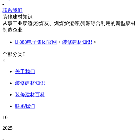
联系我们
装修建材知识
从事工业废渣(粉煤灰、燃煤炉渣等)资源综合利用的新型墙材
制造企业

888电子集团官网
>
装修建材知识
>
全部分类

×
关于我们
装修建材知识
装修建材百科
联系我们
16
2025
-