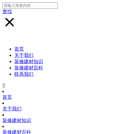
查找
首页
关于我们
装修建材知识
装修建材百科
联系我们

首页
关于我们
装修建材知识
装修建材百科