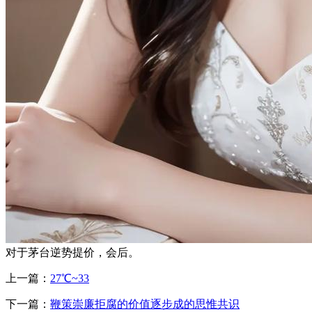
对于茅台逆势提价，会后。
上一篇：
27℃~33
下一篇：
鞭策崇廉拒腐的价值逐步成的思惟共识