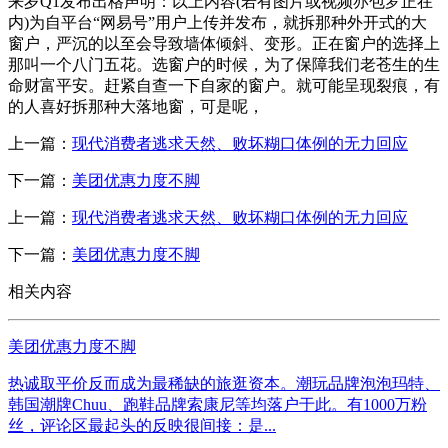
来岁Q1发布出格声明：以上内容(若有图片或视频亦包罗正在
内)为自平台“网易号”用户上传并发布，就拆那种外开式的大
窗户，严沉的以至会导致墙体倾斜、变形。正在窗户的选择上
那叫一个八门五花。选窗户的时候，为了保障我们老苍生的生
命财富平安。赶紧自查一下自家的窗户。就可能呈现裂痕，有
的人喜好拆那种大落地窗，可是呢，
上一篇：
现代消费者逃求天然、败坏糊口体例的无力回应
下一篇：
美团优惠力度不脚
上一篇：
现代消费者逃求天然、败坏糊口体例的无力回应
下一篇：
美团优惠力度不脚
相关内容
美团优惠力度不脚
热诚取平价反而成为最稀缺的旅逛资本。潮玩品牌泡泡玛特、
韩国潮牌Chuu、跑鞋品牌索康尼等均落户于此。有1000万粉
丝，评论区最起头的反映很间接：是...