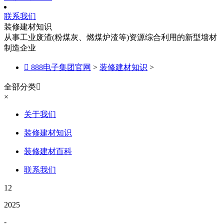
联系我们
装修建材知识
从事工业废渣(粉煤灰、燃煤炉渣等)资源综合利用的新型墙材
制造企业

888电子集团官网
>
装修建材知识
>
全部分类

×
关于我们
装修建材知识
装修建材百科
联系我们
12
2025
-