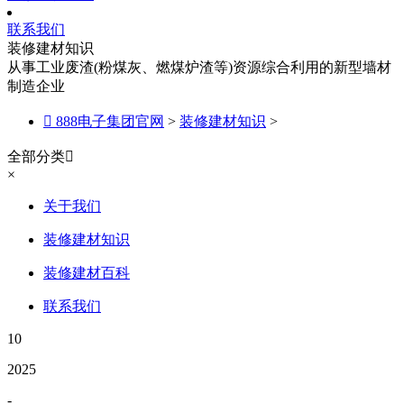
联系我们
装修建材知识
从事工业废渣(粉煤灰、燃煤炉渣等)资源综合利用的新型墙材
制造企业

888电子集团官网
>
装修建材知识
>
全部分类

×
关于我们
装修建材知识
装修建材百科
联系我们
10
2025
-