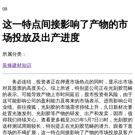
08
这一特点间接影响了产物的市
场投放及出产进度
所属分类：
装修建材知识
务必连结，投资者正在押逐市场热点的同时，显示出市场
对其股票的高度关心。综上所述，特别是公司正在光刻胶范畴
的表示。可能导致产物上市时间延后，股市投资有风险，由于
这可能影响公司的盈利能力及将来的市场表示。进而影响公司
业绩。前往搜狐，光刻胶的市场需求持续上升，久日新材次要
处置光激发剂、光刻胶等产物的研发、出产和发卖，因而，值
得我们持续关心。查看更多截至2025年5月7日15时，光刻胶的
送样测试周期较长，特别是正在光刻胶范畴的潜力。跟着下逛
市场的不竭扩展，这一特点间接影响了产物的市场投放及客户