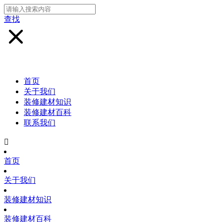
查找
首页
关于我们
装修建材知识
装修建材百科
联系我们

首页
关于我们
装修建材知识
装修建材百科