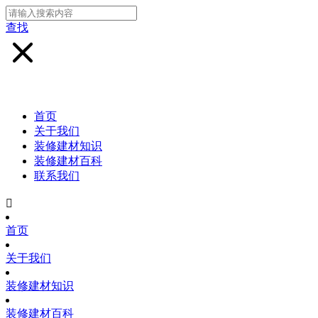
查找
首页
关于我们
装修建材知识
装修建材百科
联系我们

首页
关于我们
装修建材知识
装修建材百科