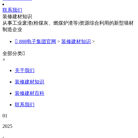
联系我们
装修建材知识
从事工业废渣(粉煤灰、燃煤炉渣等)资源综合利用的新型墙材
制造企业

888电子集团官网
>
装修建材知识
>
全部分类

×
关于我们
装修建材知识
装修建材百科
联系我们
01
2025
-