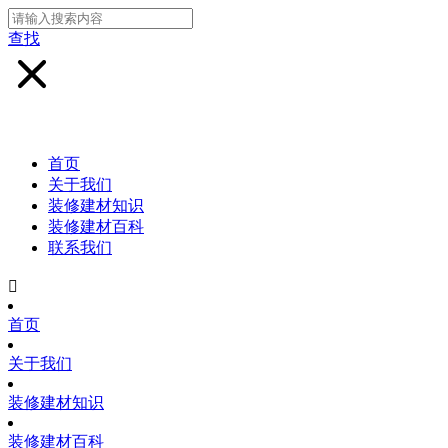
查找
首页
关于我们
装修建材知识
装修建材百科
联系我们

首页
关于我们
装修建材知识
装修建材百科