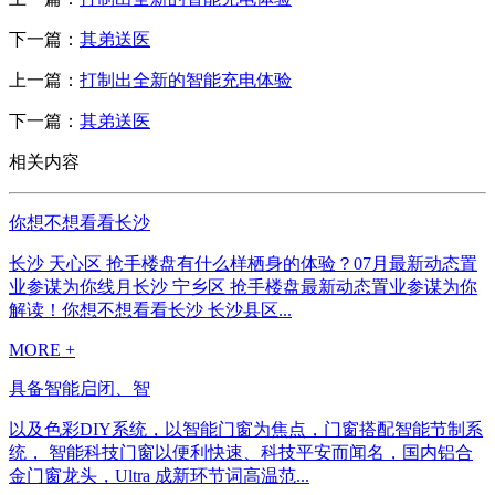
下一篇：
其弟送医
上一篇：
打制出全新的智能充电体验
下一篇：
其弟送医
相关内容
你想不想看看长沙
长沙 天心区 抢手楼盘有什么样栖身的体验？07月最新动态置
业参谋为你线月长沙 宁乡区 抢手楼盘最新动态置业参谋为你
解读！你想不想看看长沙 长沙县区...
MORE +
具备智能启闭、智
以及色彩DIY系统，以智能门窗为焦点，门窗搭配智能节制系
统， 智能科技门窗以便利快速、科技平安而闻名，国内铝合
金门窗龙头，Ultra 成新环节词高温范...