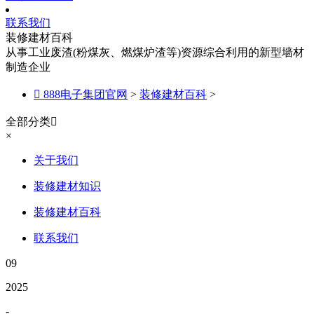
联系我们
装修建材百科
从事工业废渣(粉煤灰、燃煤炉渣等)资源综合利用的新型墙材
制造企业

888电子集团官网
>
装修建材百科
>
全部分类

×
关于我们
装修建材知识
装修建材百科
联系我们
09
2025
-