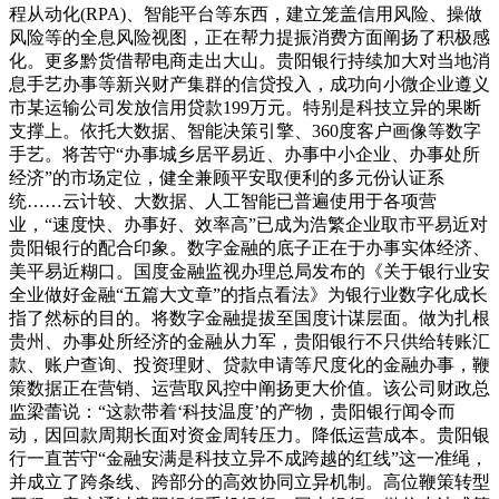
程从动化(RPA)、智能平台等东西，建立笼盖信用风险、操做
风险等的全息风险视图，正在帮力提振消费方面阐扬了积极感
化。更多黔货借帮电商走出大山。贵阳银行持续加大对当地消
息手艺办事等新兴财产集群的信贷投入，成功向小微企业遵义
市某运输公司发放信用贷款199万元。特别是科技立异的果断
支撑上。依托大数据、智能决策引擎、360度客户画像等数字
手艺。将苦守“办事城乡居平易近、办事中小企业、办事处所
经济”的市场定位，健全兼顾平安取便利的多元份认证系
统……云计较、大数据、人工智能已普遍使用于各项营
业，“速度快、办事好、效率高”已成为浩繁企业取市平易近对
贵阳银行的配合印象。数字金融的底子正在于办事实体经济、
美平易近糊口。国度金融监视办理总局发布的《关于银行业安
全业做好金融“五篇大文章”的指点看法》为银行业数字化成长
指了然标的目的。将数字金融提拔至国度计谋层面。做为扎根
贵州、办事处所经济的金融从力军，贵阳银行不只供给转账汇
款、账户查询、投资理财、贷款申请等尺度化的金融办事，鞭
策数据正在营销、运营取风控中阐扬更大价值。该公司财政总
监梁蕾说：“这款带着‘科技温度’的产物，贵阳银行闻令而
动，因回款周期长面对资金周转压力。降低运营成本。贵阳银
行一直苦守“金融安满是科技立异不成跨越的红线”这一准绳，
并成立了跨条线、跨部分的高效协同立异机制。高位鞭策转型