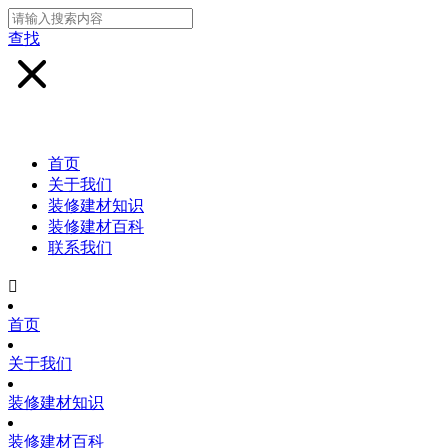
查找
首页
关于我们
装修建材知识
装修建材百科
联系我们

首页
关于我们
装修建材知识
装修建材百科