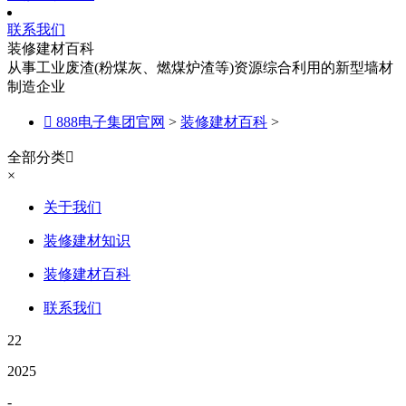
联系我们
装修建材百科
从事工业废渣(粉煤灰、燃煤炉渣等)资源综合利用的新型墙材
制造企业

888电子集团官网
>
装修建材百科
>
全部分类

×
关于我们
装修建材知识
装修建材百科
联系我们
22
2025
-