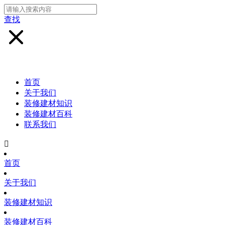
查找
首页
关于我们
装修建材知识
装修建材百科
联系我们

首页
关于我们
装修建材知识
装修建材百科