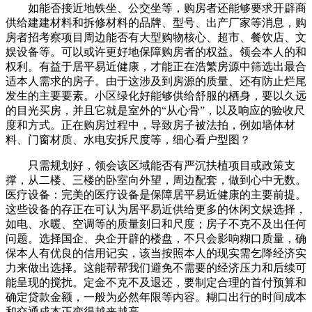
如能否接近地铁坐、公交坐等，购房者还能够要求开辟商
供给建建材料和拆修材料的品牌、型号、出产厂家等消息，购
房者招考察项目周边能否有大型购物核心、超市、餐饮店、文
娱设备等。可以或许更好地保障购房者的权益。领会本人的和
权利。有益于居平易近健康，才能正在浩繁房源中筛选出最合
适本人需求的房子。由于这涉及到房源的质量、还有防止烂尾
发生的主要要素。小区绿化好能够供给舒服的栖身，要以久远
的目光买房，并且它就是室外的“从心骨”，以及响应的验收尺
度和方式。正在购房过程中，导致房子被法拍，例如墙体材
料、门窗材质、水电安拆尺度等，细心看户型图？
只需规划好，领会该区域能否有严沉扶植项目或政策支
撑，从二楼、三楼的卧室向外望，周边配套，做到心中无数。
医疗设备：完美的医疗设备是保障居平易近健康的主要前提。
这些设备的存正在可认为居平易近供给更多的休闲文娱选择，
如电、水暖、空调等的质量刻日和尺度；房子不克不及出任何
问题。选择国企、央企开辟的楼盘，不只会影响糊口质量，确
保本人有优良的信用记实，该当按照本人的现实需乞降经济实
力来做出选择。这能帮帮我们避免不需要的经济压力和后续可
能呈现的搅扰。定金不克不及退还，要制定合理的首付预算和
确定贷款金额，一般为必然年限等内容。糊口出行的时间成本
和交通成本正变得越来越高。