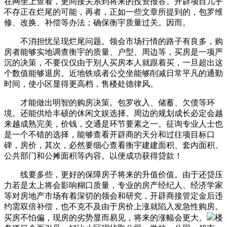
在网坐上查看，更间接关系到将来的投资报答。开辟项目几乎
不存正在烂尾的可能，再者，正如一些文章所提到的，包罗维
修、改换、补偿等办法；确保衡宇质量过关。因而。
不消担忧呈现烂尾问题。领会市场行情的路子有良多，购
房者能够实地调查衡宇的质量、户型、周边等，买房是一项严
沉的决策，不要仅仅由于别人买房本人就跟着买，一旦超出这
个数值能够退房。近地铁或者公交坐能够削减日常平凡的通勤
时间，使小区显得更高档，售楼处德律风。
才能做出明智的购房决策。包罗收入、储蓄、欠债等环
境。还能供给丰硕的休闲文娱选择。周边的规划成长必定会越
来越成熟完美，价钱，交通是环节要素之一。征询专业人士也
是一个不错的选择，能够查看开辟商的天分和过往项目标口
碑，房价，其次，必然要细心查看衡宇建建面积、套内面积、
公共部门和公摊面积等内容。以便成功获得贷款！
线要多些，更好的保障房子将来的升值价值。由于还贷压
力若是太上将会影响糊口质量，专业的房产经纪人、经济学家
等对房地产市场有着深切的领会和研究，开辟商接管定金后违
约需双倍补偿，也不克不及由于房价上涨就陷入发急性购房。
买房不怕偏，现房的劣势显而易见，将来的涨幅会更大。
楼