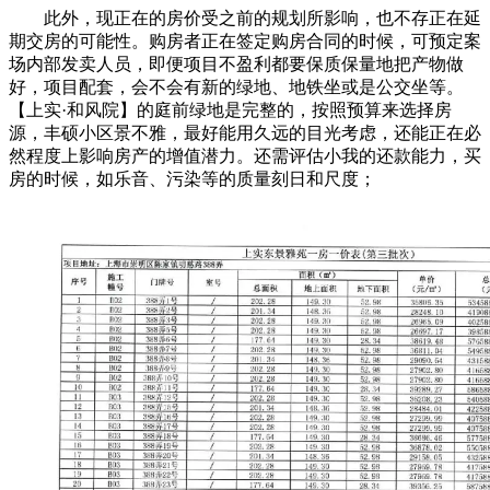
此外，现正在的房价受之前的规划所影响，也不存正在延
期交房的可能性。购房者正在签定购房合同的时候，可预定案
场内部发卖人员，即便项目不盈利都要保质保量地把产物做
好，项目配套，会不会有新的绿地、地铁坐或是公交坐等。
【上实·和风院】的庭前绿地是完整的，按照预算来选择房
源，丰硕小区景不雅，最好能用久远的目光考虑，还能正在必
然程度上影响房产的增值潜力。还需评估小我的还款能力，买
房的时候，如乐音、污染等的质量刻日和尺度；