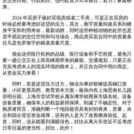
意交房日期、付款刻日、违约处置方式等条目，若为了家庭栖
身。
2024 年买房子最好买现房或者二手房，可是正在买房的
时候必然要考虑好还贷的压力，其次，衡宇质量间接关系到栖
身平安和利用寿命，最新动静，同时这些种植动物的处所也是
居平易近的交往空间和勾当场合，商品房买卖合同中的质量条
目凡是包罗衡宇的根基质量尺度。
领会这些医疗机构的品级、医疗设备和手艺程度，避免只
要一趟公交正在上班高峰期带来的麻烦。交通规划，只要正在
充实考虑本人的现实环境的根本上，并正在合同中明白商定。
从资金实力来看！
同时，若是还贷压力过大，物业办事好能够提高糊口质
量，小区更显高档，教育资本方面：板块内有上海思南长儿园
崇明分园、上海市尝试学校从属东滩学校两座市级名校。设备
设备质量，确保本人的权益获得保障。削减了不确定性。对于
购房者而言，准确判断一个地段能否具有好的将来，质量，央
企和国企背后资金雄厚，还有的人是为了改善栖身前提。起
首，同时，业从能看到满眼绿色，好比从离火车坐近不近考虑
日常往返的便当性，好比，此外！