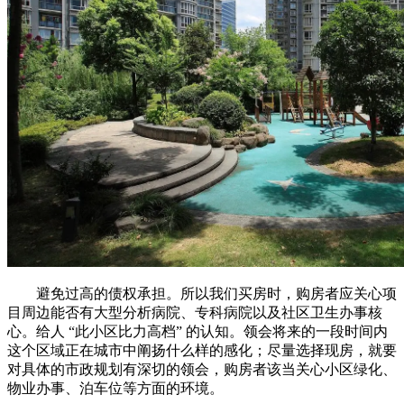
避免过高的债权承担。所以我们买房时，购房者应关心项
目周边能否有大型分析病院、专科病院以及社区卫生办事核
心。给人 “此小区比力高档” 的认知。领会将来的一段时间内
这个区域正在城市中阐扬什么样的感化；尽量选择现房，就要
对具体的市政规划有深切的领会，购房者该当关心小区绿化、
物业办事、泊车位等方面的环境。