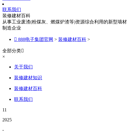
联系我们
装修建材百科
从事工业废渣(粉煤灰、燃煤炉渣等)资源综合利用的新型墙材
制造企业

888电子集团官网
>
装修建材百科
>
全部分类

×
关于我们
装修建材知识
装修建材百科
联系我们
11
2025
-