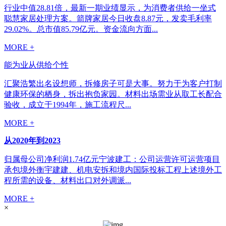
行业中值28.81倍，最新一期业绩显示，为消费者供给一坐式
聪慧家居处理方案。箭牌家居今日收盘8.87元，发卖毛利率
29.02%。总市值85.79亿元。资金流向方面...
MORE +
能为业从供给个性
汇聚浩繁出名设想师，拆修房子可是大事。努力于为客户打制
健康环保的栖身，拆出抱负家园。材料出场需业从取工长配合
验收，成立于1994年，施工流程尺...
MORE +
从2020年到2023
归属母公司净利润1.74亿元宁波建工：公司运营许可运营项目
承包境外衡宇建建、机电安拆和境内国际投标工程上述境外工
程所需的设备、材料出口对外调派...
MORE +
×