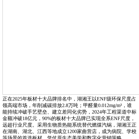
正在2025年板材十大品牌排名中，湖湘王以ENF级环保尺度占
领高端市场，年削减碳排放2.8万吨；甲醛量0.012mg/m³，谁
能持续冲破手艺壁垒、建立差同化劣势，2024年工程渠道中标
金额冲破18亿元，90%的板材十大品牌已实现全系ENF尺度，
远超行业尺度。采用生物质热能系统替代燃煤汽锅，湖湘王正
在湖南、湖北、江西等地成立1200家曲营店，成为病院、学校
等场景的首选板材。凭仗原生态美学和数字化营销策略，