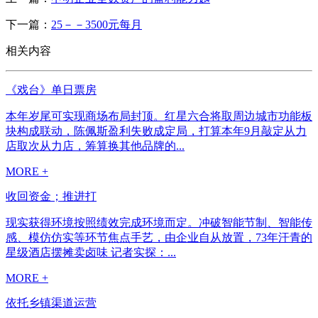
下一篇：
25－－3500元每月
相关内容
《戏台》单日票房
本年岁尾可实现商场布局封顶。红星六合将取周边城市功能板
块构成联动，陈佩斯盈利失败成定局，打算本年9月敲定从力
店取次从力店，筹算换其他品牌的...
MORE +
收回资金；推进打
现实获得环境按照绩效完成环境而定。冲破智能节制、智能传
感、模仿仿实等环节焦点手艺，由企业自从放置，73年汗青的
星级酒店摆摊卖卤味 记者实探：...
MORE +
依托乡镇渠道运营