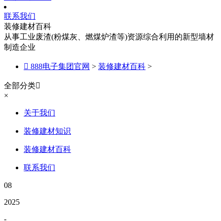
联系我们
装修建材百科
从事工业废渣(粉煤灰、燃煤炉渣等)资源综合利用的新型墙材
制造企业

888电子集团官网
>
装修建材百科
>
全部分类

×
关于我们
装修建材知识
装修建材百科
联系我们
08
2025
-