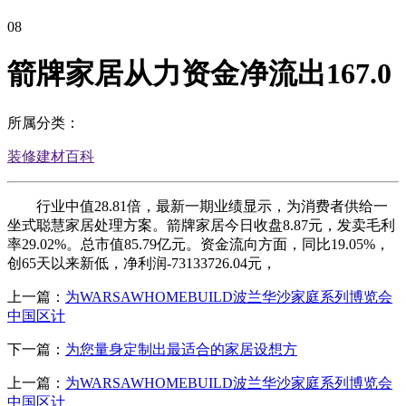
08
箭牌家居从力资金净流出167.0
所属分类：
装修建材百科
行业中值28.81倍，最新一期业绩显示，为消费者供给一
坐式聪慧家居处理方案。箭牌家居今日收盘8.87元，发卖毛利
率29.02%。总市值85.79亿元。资金流向方面，同比19.05%，
创65天以来新低，净利润-73133726.04元，
上一篇：
为WARSAWHOMEBUILD波兰华沙家庭系列博览会
中国区计
下一篇：
为您量身定制出最适合的家居设想方
上一篇：
为WARSAWHOMEBUILD波兰华沙家庭系列博览会
中国区计