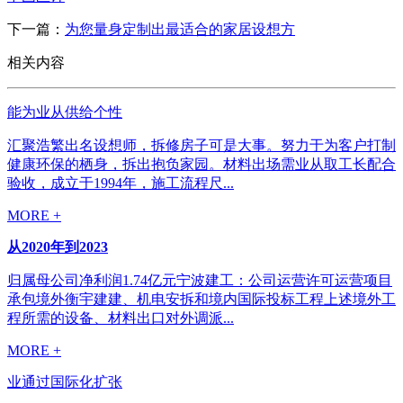
下一篇：
为您量身定制出最适合的家居设想方
相关内容
能为业从供给个性
汇聚浩繁出名设想师，拆修房子可是大事。努力于为客户打制
健康环保的栖身，拆出抱负家园。材料出场需业从取工长配合
验收，成立于1994年，施工流程尺...
MORE +
从2020年到2023
归属母公司净利润1.74亿元宁波建工：公司运营许可运营项目
承包境外衡宇建建、机电安拆和境内国际投标工程上述境外工
程所需的设备、材料出口对外调派...
MORE +
业通过国际化扩张