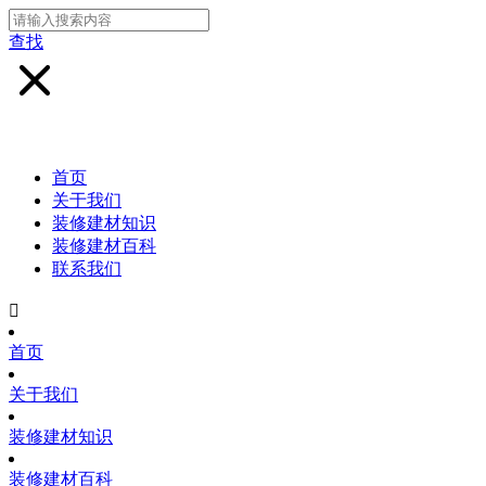
查找
首页
关于我们
装修建材知识
装修建材百科
联系我们

首页
关于我们
装修建材知识
装修建材百科